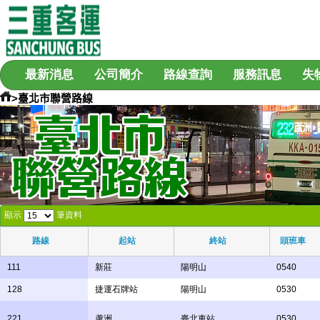
最新消息
公司簡介
路線查詢
服務訊息
失
>臺北市聯營路線
顯示
筆資料
路線
起站
終站
頭班車
111
新莊
陽明山
0540
128
捷運石牌站
陽明山
0530
221
蘆洲
臺北車站
0530