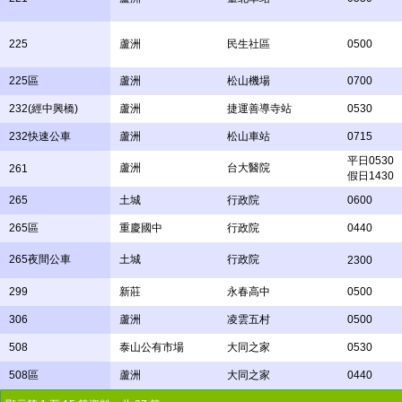
225
蘆洲
民生社區
0500
225區
蘆洲
松山機場
0700
232(經中興橋)
蘆洲
捷運善導寺站
0530
232快速公車
蘆洲
松山車站
0715
平日0530
蘆洲
台大醫院
261
假日1430
265
土城
行政院
0600
265區
重慶國中
行政院
0440
265夜間公車
土城
行政院
2300
299
新莊
永春高中
0500
306
蘆洲
凌雲五村
0500
508
泰山公有市場
大同之家
0530
508區
蘆洲
大同之家
0440